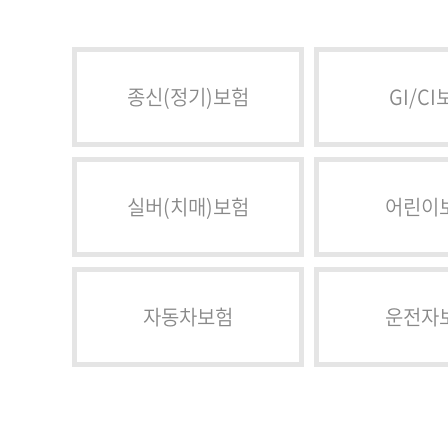
종신(정기)보험
GI/CI
실버(치매)보험
어린이
자동차보험
운전자