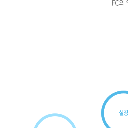
FC의
실