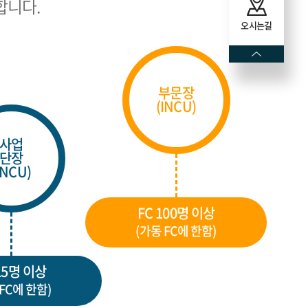
합니다.
오시는길
부문장
(INCU)
사업
단장
INCU)
FC 100명 이상
(가동 FC에 한함)
15명 이상
 FC에 한함)