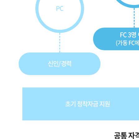
PC
FC 3명
(가동 FC에
신인/경력
초기 정착자금 지원
공통 자